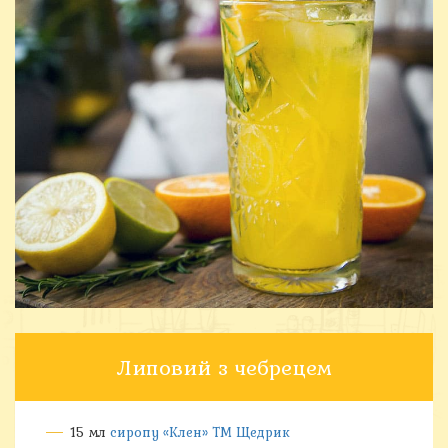
Липовий з чебрецем
15 мл
сиропу «Клен» ТМ Щедрик