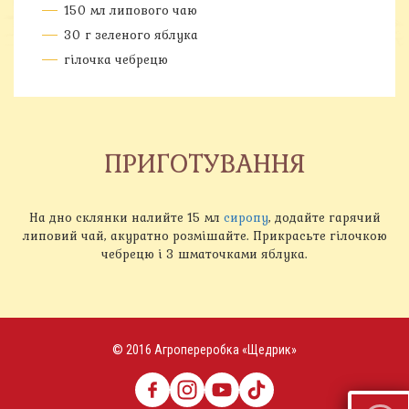
150 мл липового чаю
30 г зеленого яблука
гілочка чебрецю
ПРИГОТУВАННЯ
На дно склянки налийте 15 мл
сиропу
, додайте гарячий
липовий чай, акуратно розмішайте. Прикрасьте гілочкою
чебрецю і 3 шматочками яблука.
© 2016 Агропереробка «Щедрик»