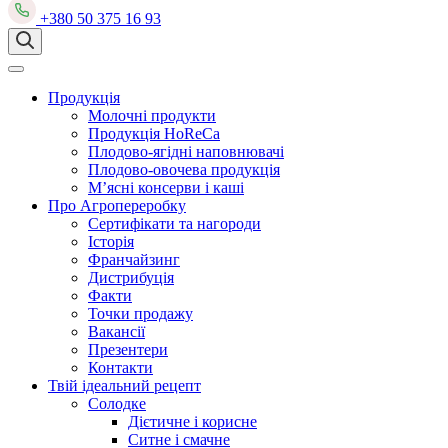
+380 50 375 16 93
Продукція
Молочні продукти
Продукція
HoReCa
Плодово-ягідні наповнювачі
Плодово-овочева продукція
М’ясні консерви і каші
Про Агропереробку
Сертифікати та нагороди
Історія
Франчайзинг
Дистрибуція
Факти
Точки продажу
Вакансії
Презентери
Контакти
Твій ідеальний рецепт
Солодке
Дієтичне і корисне
Ситне і смачне