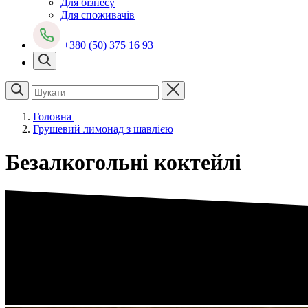
Для бізнесу
Для споживачів
+380 (50) 375 16 93
Головна
Грушевий лимонад з шавлією
Безалкогольні коктейлі