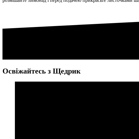
розмішайте лимонад і перед подачею прикрасьте листочками ша
Освіжайтесь з Щедрик