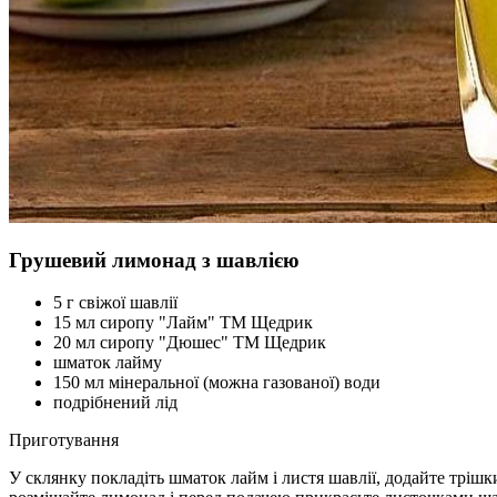
Грушевий лимонад з шавлією
5 г свіжої шавлії
15 мл сиропу "Лайм" ТМ Щедрик
20 мл сиропу "Дюшес" ТМ Щедрик
шматок лайму
150 мл мінеральної (можна газованої) води
подрібнений лід
Приготування
У склянку покладіть шматок лайм і листя шавлії, додайте трішк