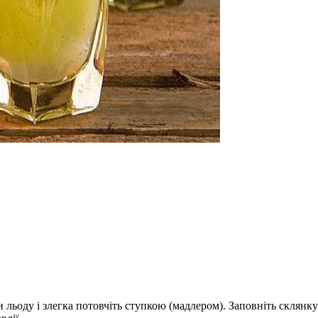
и льоду і злегка потовчіть ступкою (мадлером). Заповніть склянк