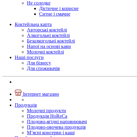
Не солодке
Дієтичне і корисне
Ситне і смачне
Коктейльна карта
Авторські коктейлі
Алкогольні коктейлі
Безалкогольні коктейлі
Напої на основі кави
Молочні коктейлі
Наші послуги
Для бізнесу
Для споживачів
+380 50 375 16 93
Інтернет магазин
Продукція
Молочні продукти
Продукція
HoReCa
Плодово-ягідні наповнювачі
Плодово-овочева продукція
М’ясні консерви і каші