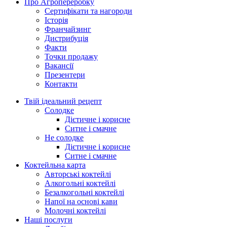
Про Агропереробку
Сертифікати та нагороди
Історія
Франчайзинг
Дистрибуція
Факти
Точки продажу
Вакансії
Презентери
Контакти
Твій ідеальний рецепт
Солодке
Дієтичне і корисне
Ситне і смачне
Не солодке
Дієтичне і корисне
Ситне і смачне
Коктейльна карта
Авторські коктейлі
Алкогольні коктейлі
Безалкогольні коктейлі
Напої на основі кави
Молочні коктейлі
Наші послуги