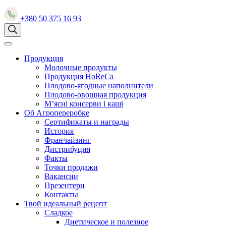
+380 50 375 16 93
Продукция
Mолочные продукты
Продукция
HoReCa
Плодово-ягодные наполнители
Плодово-овощная продукция
М’ясні консерви і каші
Об Агропереробке
Сертификаты и награды
История
Франчайзинг
Дистрибуция
Факты
Точки продажи
Вакансии
Презентери
Контакты
Твой идеальный рецепт
Сладкое
Диетическое и полезное