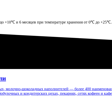
до +10℃ и 6 месяцев при температуре хранения от 0℃ до +25℃.
ли
ых,
молочно-шоколадных
наполнителей — более 400 наименовани
улочных и кондитерских цехах, пекарнях, сетях кофеен и кафе