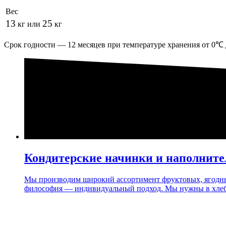
Вес
13
25
кг или
кг
Срок годности — 12 месяцев при температуре хранения от 0℃ 
Кондитерские начинки и наполните
Мы производим широкий ассортимент фруктовых, ягодн
философия — индивидуальный подход. Мы нужны в хлебоб