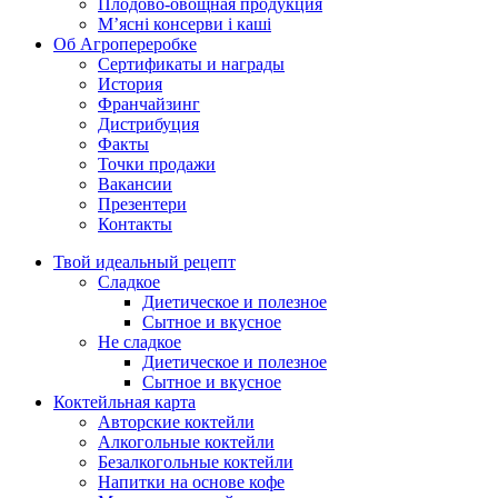
Плодово-овощная продукция
М’ясні консерви і каші
Об Агропереробке
Сертификаты и награды
История
Франчайзинг
Дистрибуция
Факты
Точки продажи
Вакансии
Презентери
Контакты
Твой идеальный рецепт
Сладкое
Диетическое и полезное
Сытное и вкусное
Не сладкое
Диетическое и полезное
Сытное и вкусное
Коктейльная карта
Авторские коктейли
Алкогольные коктейли
Безалкогольные коктейли
Напитки на основе кофе